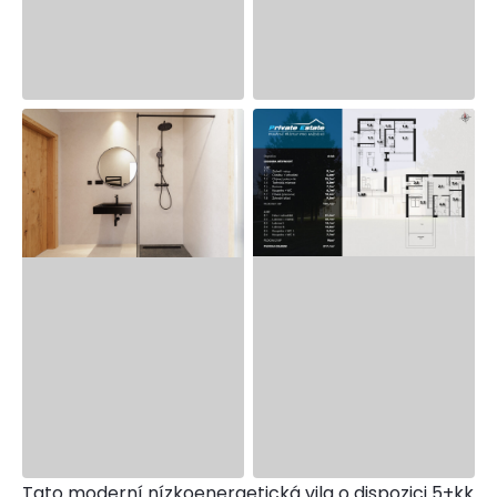
Tato moderní nízkoenergetická vila o dispozici 5+kk