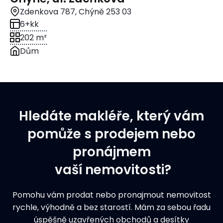
Zdenkova 787, Chýně 253 03
6+kk
202 m²
Dům
Hledáte makléře, který vám
pomůže s prodejem nebo
pronájmem
vaší nemovitosti?
Pomohu vám prodat nebo pronajmout nemovitost
rychle, výhodně a bez starostí. Mám za sebou řadu
úspěšně uzavřených obchodů a desítky