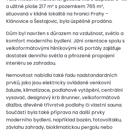
a užitné ploše 217 m² s pozemkem 765 m²,
situovaná v klidné lokalitě na hranici Prahy –
Klánovice a Šestajovic, byla úspěšně prodána.
Dům byl navržen s důrazem na vzdušnost, světlo a
komfort moderního bydlení. Jižní orientace spolu s
velkoformátovými hliníkovými HS portály zajišťuje
dostatek denního světla a přirozené propojení
interiéru se zahradou.
Nemovitost nabídla také řadu nadstandardních
prvků, jako jsou elektricky ovládané venkovní
žaluzie, klimatizace, podlahové vytápění, centrální
vysavač, designový krb Brunner, velkoformátová
dlažba, dřevěné třívrstvé podlahy či vlastní sauna.
Součástí byla také příprava na další prvky
moderního bydlení, například bazén, fotovoltaiku,
závlahu zahrady, bioklimatickou pergolu nebo