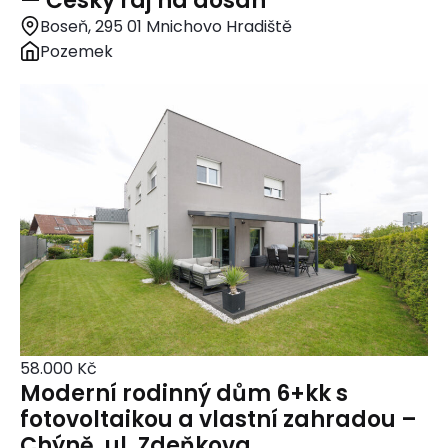
— Český ráj na dosah
Boseň, 295 01 Mnichovo Hradiště
Pozemek
58.000 Kč
Moderní rodinný dům 6+kk s
fotovoltaikou a vlastní zahradou –
Chýně, ul. Zdeňkova