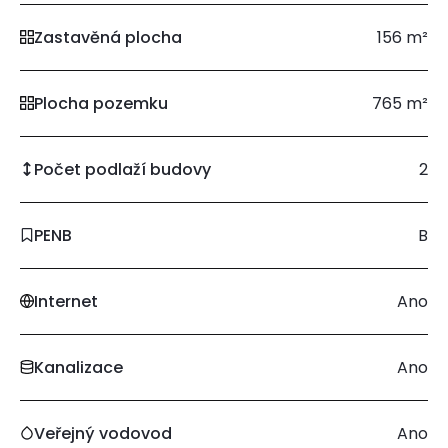
Zastavěná plocha
156 m²
Plocha pozemku
765 m²
Počet podlaží budovy
2
PENB
B
Internet
Ano
Kanalizace
Ano
Veřejný vodovod
Ano